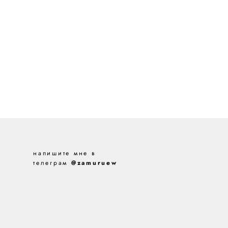
напишите мне в
телеграм
@zamuruew